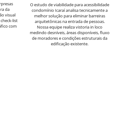
rpresas
O estudo de viabilidade para acessibilidade
ra da
condomínio Icaraí analisa tecnicamente a
ão visual
melhor solução para eliminar barreiras
check-list
arquitetônicas na entrada de pessoas.
áfico com
Nossa equipe realiza vistoria in loco
medindo desníveis, áreas disponíveis, fluxo
de moradores e condições estruturais da
edificação existente.