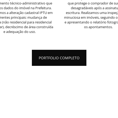
mento técnico-administrativo que
que protege o comprador de su
 os dados do imóvel na Prefeitura.
desagradáveis após a assinatu
mos a
alteração cadastral IPTU
em
escritura. Realizamos uma inspeç
 frentes principais: mudança de
minuciosa em imóveis, seguindo o 
a (não residencial para residencial
e apresentando o relatório fotogr
iar), decréscimo de área construída
os apontamentos.
e adequação do uso.
PORTFOLIO COMPLETO