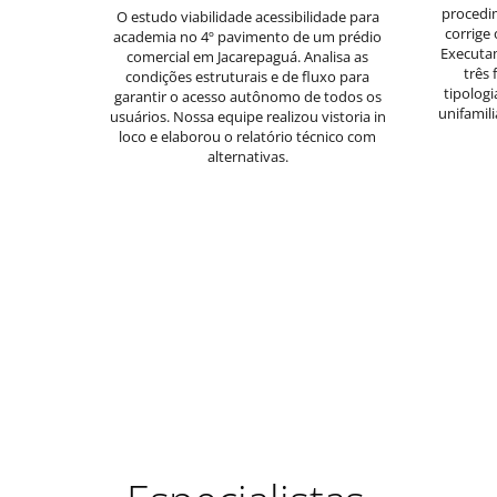
procedi
O estudo viabilidade acessibilidade para
corrige
academia no 4º pavimento de um prédio
Executa
comercial em Jacarepaguá. Analisa as
três
condições estruturais e de fluxo para
tipologi
garantir o acesso autônomo de todos os
unifamil
usuários. Nossa equipe realizou vistoria in
loco e elaborou o relatório técnico com
alternativas.